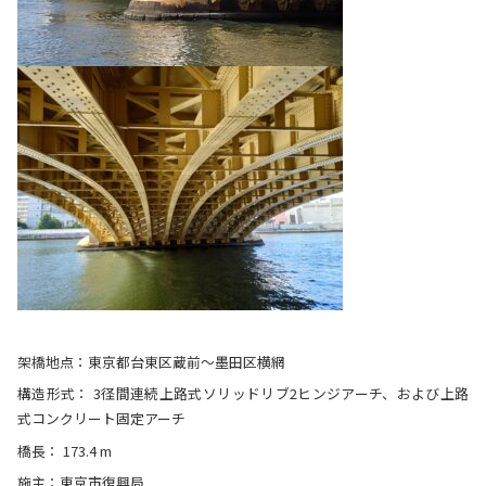
架橋地点：東京都台東区蔵前～墨田区横網
構造形式： 3径間連続上路式ソリッドリブ2ヒンジアーチ、および上路
式コンクリート固定アーチ
橋長： 173.4 m
施主：東京市復興局